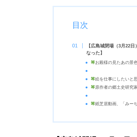
目次
【広島城閉場
（3月22日
なった】
お殿様の見たあの景
絵を仕事にしたいと
原作者の郷土史研究
紙芝居動画、「みー