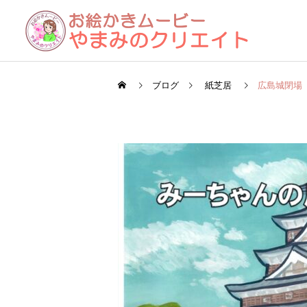
ブログ
紙芝居
広島城閉場
お絵かきムービー