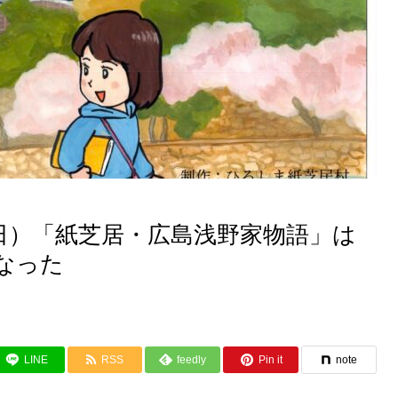
日）「紙芝居・広島浅野家物語」は
なった
LINE
RSS
feedly
Pin it
note