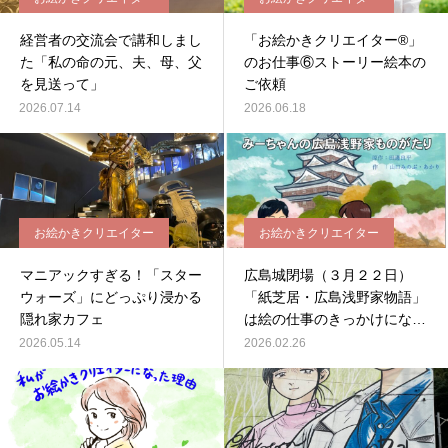
経営者の交流会で講和しまし
「お絵かきクリエイター®」
た「私の命の元、夫、母、父
のお仕事⑥ストーリー絵本の
を見送って」
ご依頼
2026.07.14
2026.06.18
お絵かきクリエイター
お絵かきクリエイター
マニアックすぎる！「スター
広島城閉場（３月２２日）
ウォーズ」にどっぷり浸かる
「紙芝居・広島浅野家物語」
隠れ家カフェ
は絵の仕事のきっかけになっ
た
2026.05.14
2026.02.26