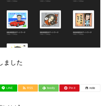
しました
LINE
RSS
feedly
Pin it
note