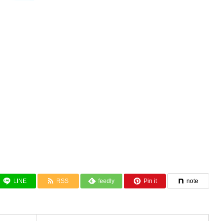
LINE
RSS
feedly
Pin it
note